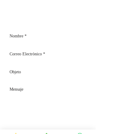
B
Olsena, 01023 (VT)
Teléfono:
+39 3428530373
Declaro expresamente que he leído la política de