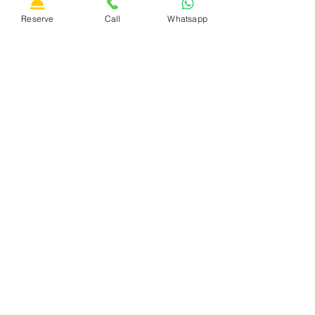
privacidad de conformidad con el art. 13 del Reglamento
UE 2016/679 y doy mi consentimiento para el
tratamiento de mis datos personales
Reserve
Call
Whatsapp
Send
política de privacidad
Política de cookies