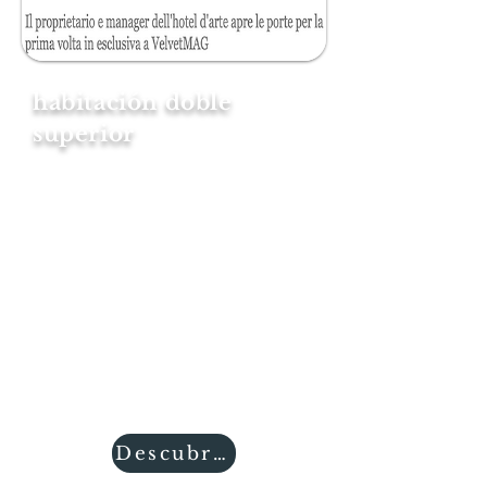
habitación doble
superior
Las habitaciones dobles
superiores son muy amplias, con
posibilidad de disponer de una
cama supletoria individual.
Dimensiones: 25/35 m2
Las habitaciones superiores están
totalmente decoradas, cuentan
con cama con dosel, ventilador,
smart TV, wifii, baño privado,
mobiliario y decoración de época.
Descubres