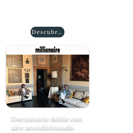
modelo empresarial sostenible.
Es el Palacio Cozza Caposavi de
Bolsena, apodado "II VesConte".
Descubres
Dormitorio doble con
aire acondicionado