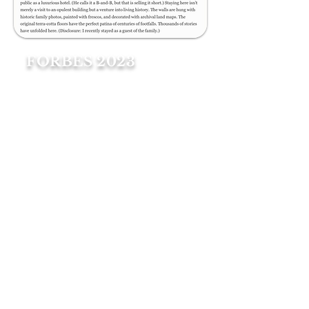
FORBES 2023
En su apuro por llegar a la
Toscana, la mayoría de la gente
atraviesa el norte de Lazio. Es
una lástima, porque a diferencia
de lugares más conocidos, este
rincón pasado por alto de Italia
(a unas dos horas en auto desde
Roma) todavía se siente real, los
italianos superan en número a
los turistas y hay una sensación
de atemporalidad.
Esto está perfectamente
encarnado en Il Vesconte en
Bolsena, el palacio del siglo XVI