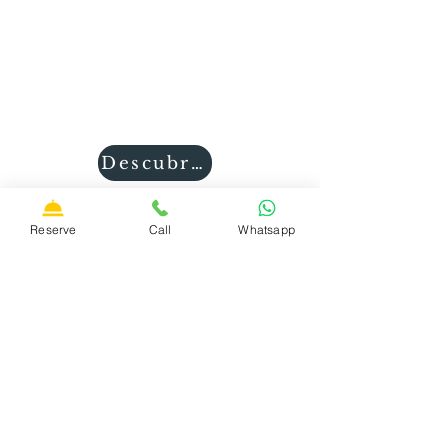
comodidades.
Dimensiones de la habitación:
14 m2
Techo decorado, smart TV,
WiFi, aire acondicionado,
Cómodo baño con ducha doble.
Descubres
Reserve
Call
Whatsapp
Suscríbase a nuestro boletín
de noticias