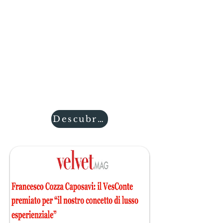
Habitación doble con aire
acondicionado y servicios
ligeramente superiores a las
habitaciones dobles estándar.
Dimensiones: 15/20 m2
Las habitaciones están todas
decoradas, aire acondicionado,
wifii, smart TV, baño privado,
muebles y decoración de
época.
Descubres