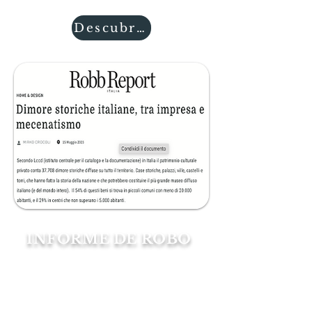
Descubres
INFORME DE ROBO
una de las más conocidas, que
en los últimos años viene
haciendo mucho ruido gracias a
premios y galardones por su