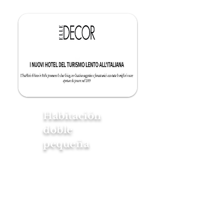
Habitación
doble
pequeña
Pequeña habitación que cuenta
con todos los servicios y
comodidades de las
habitaciones dobles: wifi, smart
TV, aire acondicionado, baño
privado.