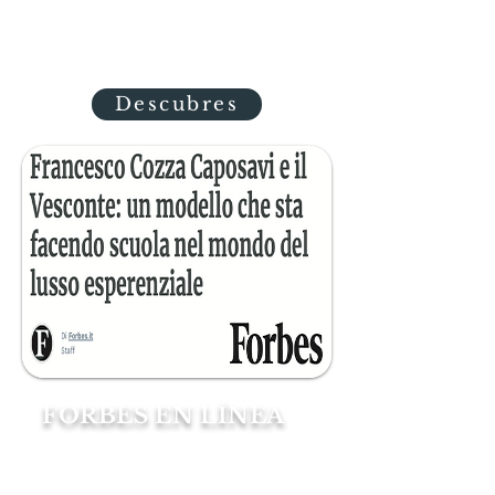
de la noble familia Cozza
Caposavi,
Descubres
FORBES EN LÍNEA
Hay lugares en Italia que,
aunque silenciosos en su