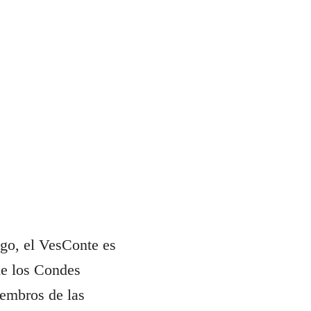
ago, el VesConte es
de los Condes
iembros de las