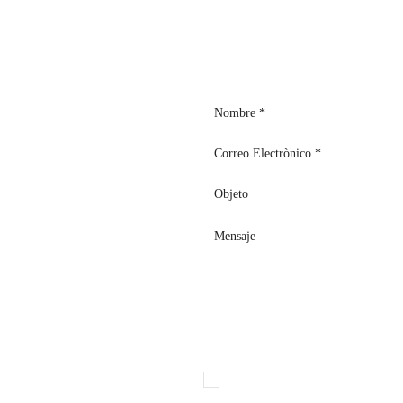
o, 12, B
Olsena, 01023
Declaro expresamente que he leíd
con el art. 13 del Reglamento UE
tratamiento de mis datos personal