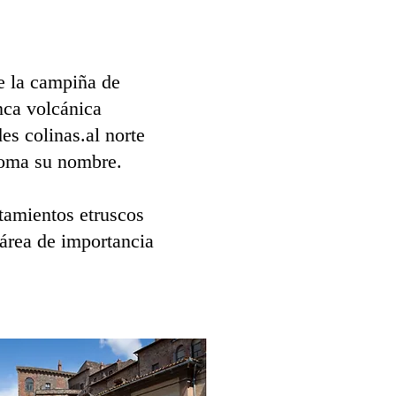
de la campiña de
nca volcánica
es colinas.
al norte
 toma su nombre.
tamientos etruscos
 área de importancia