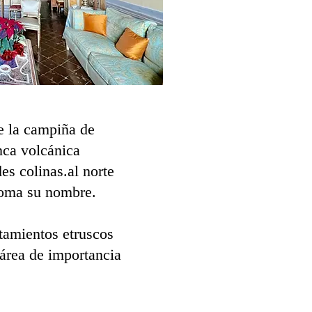
de la campiña de
nca volcánica
es colinas.
al norte
 toma su nombre.
tamientos etruscos
 área de importancia